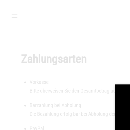
Zum Hauptinhalt springen
Zahlungsarten
Vorkasse
Bitte überweisen Sie den Gesamtbetrag auf unse
Barzahlung bei Abholung
Die Bezahlung erfolg bar bei Abholung der Ware.
PayPal