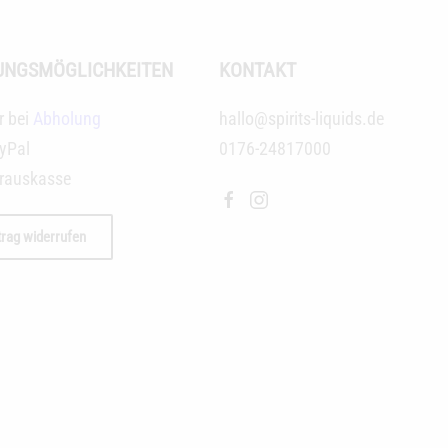
UNGSMÖGLICHKEITEN
KONTAKT
r bei
Abholung
hallo@spirits-liquids.de
yPal
0176-24817000
rauskasse
trag widerrufen