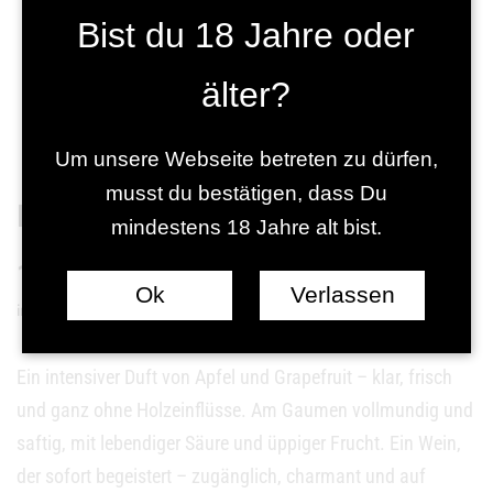
Bist du 18 Jahre oder
älter?
Um unsere Webseite betreten zu dürfen,
musst du bestätigen, dass Du
HAPPY WIFE HAPPY LIFE – Chardonnay
mindestens 18 Jahre alt bist.
16,95
€
Ok
Verlassen
inkl. MwSt. zzgl Versandkosten
Ein intensiver Duft von Apfel und Grapefruit – klar, frisch
und ganz ohne Holzeinflüsse. Am Gaumen vollmundig und
saftig, mit lebendiger Säure und üppiger Frucht. Ein Wein,
der sofort begeistert – zugänglich, charmant und auf