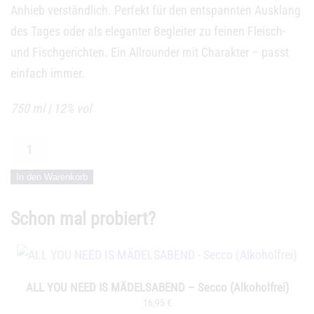
Anhieb verständlich. Perfekt für den entspannten Ausklang
des Tages oder als eleganter Begleiter zu feinen Fleisch-
und Fischgerichten. Ein Allrounder mit Charakter – passt
einfach immer.
750 ml | 12% vol
HAPPY
WIFE
In den Warenkorb
HAPPY
LIFE
Schon mal probiert?
–
Chardonnay
Menge
ALL YOU NEED IS MÄDELSABEND – Secco (Alkoholfrei)
16,95
€