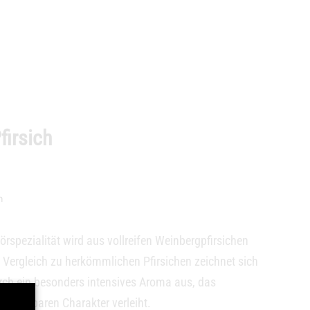
firsich
n
rspezialität wird aus vollreifen Weinbergpfirsichen
m Vergleich zu herkömmlichen Pfirsichen zeichnet sich
rch ein besonders intensives Aroma aus, das
chselbaren Charakter verleiht.