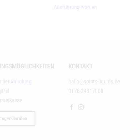
Dieses
Dieses
Ausführung wählen
Produkt
Produkt
weist
weist
mehrere
mehrere
Varianten
Varianten
auf.
auf.
Die
Die
UNGSMÖGLICHKEITEN
KONTAKT
Optionen
Optionen
können
können
r bei
Abholung
hallo@spirits-liquids.de
auf
auf
yPal
0176-24817000
der
der
rauskasse
Produktseite
Produktseite
gewählt
gewählt
trag widerrufen
werden
werden