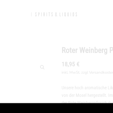
Roter Weinberg P
18,95
€
inkl. MwSt. zzgl Versandkoste
Unsere hoch aromatische Likö
von der Mosel hergestellt. I
der Rote Weinbergpfirsich du
unserem Likör seinen unverwe