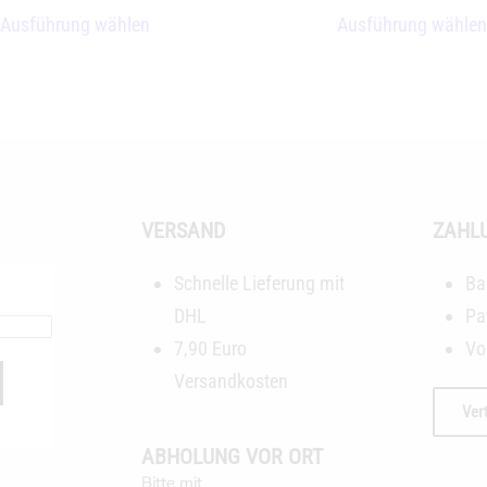
Dieses
Ausführung wählen
Ausführung wählen
Produkt
weist
mehrere
Varianten
auf.
Die
VERSAND
ZAHL
Optionen
können
Schnelle Lieferung mit
Ba
auf
DHL
Pa
der
7,90 Euro
Vo
Produktseite
Versandkosten
gewählt
Ver
werden
ABHOLUNG VOR ORT
Bitte mit