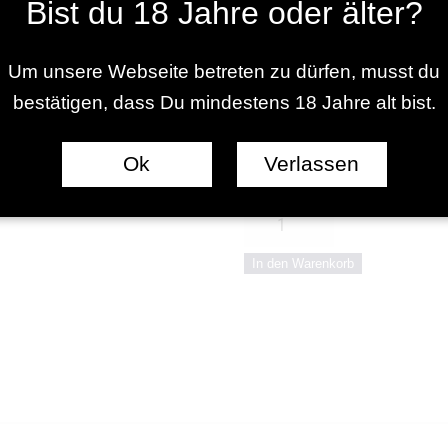
Bist du 18 Jahre oder älter?
20% vol
Um unsere Webseite betreten zu dürfen, musst du
bestätigen, dass Du mindestens 18 Jahre alt bist.
Größe
Ok
Verlassen
Roter
Weinberg
In den Warenkorb
Pfirsich
Menge