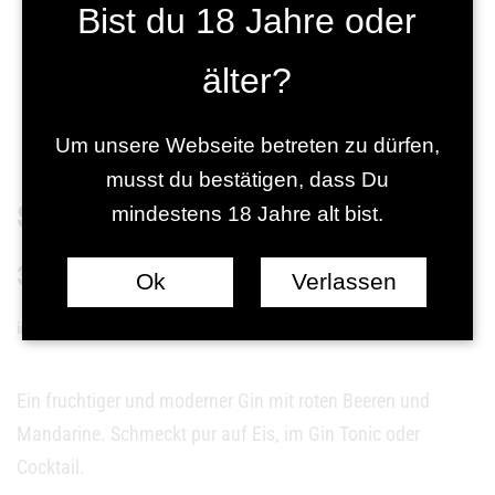
Bist du 18 Jahre oder
älter?
Um unsere Webseite betreten zu dürfen,
musst du bestätigen, dass Du
Sunset Dschinn
mindestens 18 Jahre alt bist.
36,95
€
Ok
Verlassen
inkl. MwSt zzgl. Versandkosten
Ein fruchtiger und moderner Gin mit roten Beeren und
Mandarine. Schmeckt pur auf Eis, im Gin Tonic oder
Cocktail.