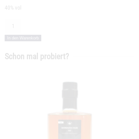
40% vol
Sunset
Dschinn
In den Warenkorb
Menge
Schon mal probiert?